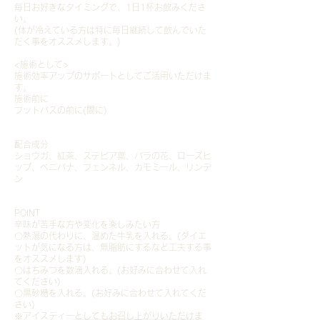
毎日お好きなタイミングで、1日1杯お飲みくださ
い。
(体が冷えている方は特に毎日継続して飲んでいた
だく事をオススメします。)
<施術として>
施術効率アップのサポートとしてご活用いただけま
す。
施術前に
フットバスの前に(間に)
配合成分
ショウガ、紅茶、ステビア葉、バラの花、ローズヒ
ップ、ベニバナ、フェンネル、カモミール、リンデ
ン
POINT
辛味が苦手な方や変化を楽しみたい方
〇熱湯の代わりに、温めた牛乳を入れる。(ダイエ
ットが気になる方は、無脂肪にするなど工夫する事
をオススメします)
〇はちみつを数滴入れる。(お好みに合わせて入れ
てください)
〇黒砂糖を入れる。(お好みに合わせて入れてくだ
さい)
※アイスティーとしてもお召し上がりいただけま