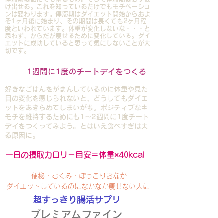
け出せる。これを知っているだけでもモチベーショ
ンは変わります。停滞期はダイエット開始からおよ
そ1ヶ月後に始まり、その期間は長くても2ヶ月程
度といわれています。体重が変化しないな・・・と
思わず、からだが痩せるために変化している。ダイ
エットに成功していると思って気にしないことが大
切です。
1
1週間に1度のチートデイをつくる
好きなごはんをがまんしているのに体重や見た
目の変化を感じられないと、どうしてもダイエ
ットをあきらめてしまいがち。ポジティブなキ
モチを維持するためにも1～2週間に1度チート
デイをつくってみよう。とはいえ食べすぎは太
る原因に。
​一日の摂取カロリー目安＝体重×40kcal
便秘・むくみ・ぽっこりおなか
ダイエットしているのになかなか痩せない人に
超すっきり腸活サプリ
プレミアムファイン