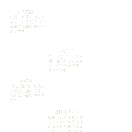
αリポ酸
抗酸化作用だけでは
なく、からだの中に
蓄積する貴金属の排
泄をサポート
ケルセチン
ポリフェノールの一
種で血液の巡りをよ
くしてからだの滞り
を防ぎます。
乳酸菌
1粒に乳酸菌100億個
を配合。腸内バラン
スを整え蠕動運動を
サポート。
白桃花エキス
白桃花に含まれるケ
ンフェロール配糖体
には便秘改善の効果
があり、漢方にも使