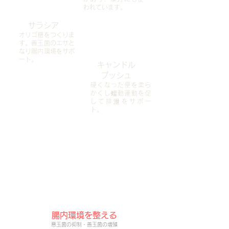
われています。
サラシア
オリゴ糖をつくりま
す。善玉菌のエサと
なり腸内環境をサポ
ート。
キャンドル
プッシュ
硬くなった便を柔ら
かくし蠕動運動を促
して排泄をサポー
ト。
​プレミアムファインは商品だから
医薬品のような心配がありません
腸内環境を整える
悪玉菌の抑制・善玉菌の増殖