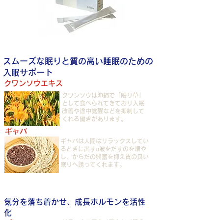
STEP１
スムーズな眠りと質の高い睡眠のための
入眠サポート
クワンソウエキス
クワンソウは沖縄で「眠り草」
として食べられてきており入眠
改善や途中覚醒などを抑制して
くれる働きがあります。
ギャバ
ギャバは人間はリラックスしてい
るときに出すα波をだすのを増や
し、からだの興奮を抑え質の良い
眠りへ誘ってくれます。
STEP2
気分を落ち着かせ、成長ホルモンを活性
化