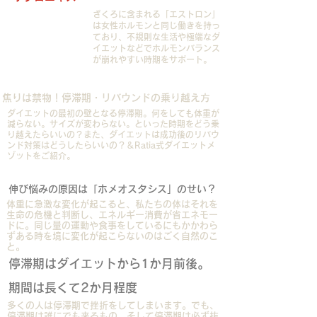
ざくろに含まれる「エストロン」
は女性ホルモンと同じ働きを持っ
ており、不規則な生活や極端なダ
イエットなどでホルモンバランス
が崩れやすい時期をサポート。
​焦りは禁物！
​停滞期・リバウンドの乗り越え方
ダイエットの最初の壁となる停滞期。何をしても体重が
減らない。サイズが変わらない。といった時期をどう乗
り越えたらいいの？また、ダイエットは成功後のリバウ
ンド対策はどうしたらいいの？＆Ratia式ダイエットメ
ゾットをご紹介。
伸び悩みの原因は「ホメオスタシス」のせい？
体重に急激な変化が起こると、私たちの体はそれを
生命の危機と判断し、エネルギー消費が省エネモー
ドに。同じ量の運動や食事をしているにもかかわら
ずある時を境に変化が起こらないのはごく自然のこ
と。
停滞期はダイエットから1か月前後。
期間は長くて2か月程度
多くの人は停滞期で挫折をしてしまいます。
​でも、
停滞期は誰にでも来るもの。そして停滞期は必ず抜