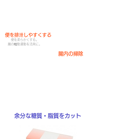
乳酸菌
サラシアエキス
ギムネマエキス
便を排泄しやすくする
便を柔らかくする。
​腸の蠕動運動を活発に。
キャンドルプッシュ
腸内の掃除
未消化物分解・
​ルイボス
ドクダミエキス
毒素の発生抑制
白桃花エキス
ケルセチン
αリポ酸
パパイヤ酵素
杜仲茶エキス
余分な糖質・脂質をカット