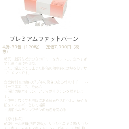
プレミアムファットバーン
4錠×30包（120粒） 定価7,000円（税
抜）
糖質・脂質など余分なカロリーをカットし、食べすぎ
てしまう食欲を抑制。
また、溜まってしまった脂肪の効率的な燃焼を促すサ
プリメントです。
食欲抑制 & 燃焼のダブルの働きのある新素材「ニーム
リーフ葉エキス」を配合
⇒脂肪燃焼ホルモン、アディポネクチンを増やしま
す。
・運動しなくても筋肉にある酵素を活性化し、糖や脂
肪をエネルギーとして活用
・満腹ホルモンレプチンの働きを高める
【原材料名】
乾燥ビール酵母(国内製造)、サラシアエキス末(サラシ
アエキス、マルトデキストリン)、ガルシニア抽出物、