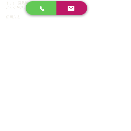
す。(一度熱湯で抽出したお茶を冷やしてお召し上
がりください)
使用方法
ティーパックをカップに入れ、約200mlの熱湯を注
いで2～3分してお飲みください。
1日1包をお飲みください。
<スリムバーンティーの摂取を控えた方が良い方>
・体温が39.0度以上ある時
・食べると舌や顔が異常に紅潮する時
・1分間に100以上の頻脈の人
・極度に皮膚が乾燥している人
・明らかな脱水症状がある時
※原材料に食品アレルギーがある方はお召し上がら
ないでください。
※薬を服用されている方は医師に相談してくださ
い。
(血液凝固剤、ワルフェリン系の薬剤を服用してい
る方はお召し上がりにならないでください。)
血液をサラサラにして基礎代謝促進
プレミアムビューティアクティブ
免疫力アップ
にもおすすめ