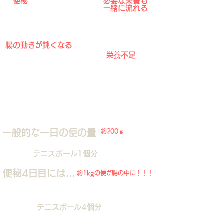
便秘
必要な栄養も
一緒に流れる
腸の動きが鈍くなる
栄養不足
腸内の便の量
一般的な一日の便の量
約200ｇ
テニスボール1個分
便秘4日目には…
約1kgの便が腸の中に！！！
テニスボール4個分