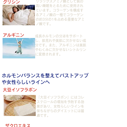
リラックスアミノ酸として質の
グリシン
高い睡眠をとるために使用され
ています。コラーゲンを構成す
るアミノ酸の一種でコラーゲン
の約3分の1を占める重要なアミ
ノ酸です。
アルギニン
成長ホルモンの分泌をサポート
し、肌荒れや美肌に欠かせない成
分です。また、アルギニンは美肌
やむくみに欠かせないシトルリン
に変換されます。
STEP3
ホルモンバランスを整えてバストアップ
や女性らしいラインへ
大豆イソフラボン
「大豆イソフラボン」にはコレ
ステロールの増加を予防する効
果があり、女性らしいラインを
保ちながらのダイエットには最
適です。
ザクロエキス