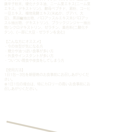
唐辛子粉末、硬化ナタネ油、ニーム葉エキス(ニーム葉
エキス、デキストリン)、酵母ペプチド、澱粉、コーヒ
ー豆エキス、植物発酵エキス(米ぬか、グアバ、大
豆)、黒胡椒抽出物、パロアッスルエキス末(パロアッ
スル抽出物、デキストリン)、ブラックジンジャー抽出
物/シクロデキストリン、ゼラチン、着色料(二酸化チ
タン)、(一部に大豆・ゼラチンを含む)
【こんな方にオススメ】
・今の体型が気になる方
・糖分や油っぽい食事が多い方
・外食やインスタントが多い方
・ついつい間食や夜食をしてしまう方
【使用方法】
1日1包～3包を朝昼晩のお食事前にお召しあがりくだ
さい。
※1日1包の場合は、特にカロリーの高いお食事前にお
召しあがりください。
摂取
カロリー
消費
カロリー