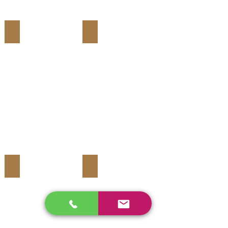
倍
以
上
グランキューブ
グラティス
の
導
入
効
率
を
持
つ
最
新
型
エ
レ
ポ。
皮
ダーマS
コアデザイン
膚
に
ー
１
０℃
で
冷