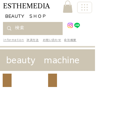
ESTHEMEDIA
​BEAUTY ＳＨＯＰ
information
決済方法
お問い合わせ
会社概要
beauty machine
CIELESTY
タカラTM3
2026
年
5
月
デ
ビ
ュ
ー