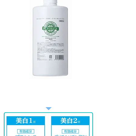
Wの
​美白有効成分