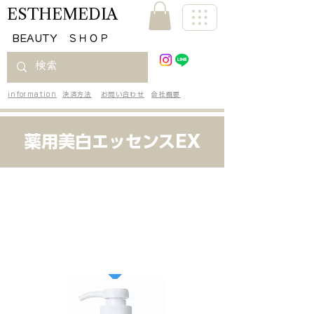
ESTHEMEDIA
​BEAUTY ＳＨＯＰ
information
決済方法
お問い合わせ
会社概要
薬用美白エッセンスEX
エイジング
美白
保湿
ケア
​高コスパ美容液