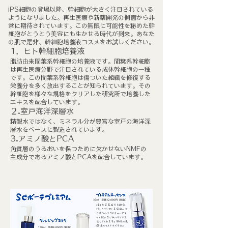
iPS細胞の登場以降、幹細胞が大きく注目されている
ようになりました。再生医療や新薬開発の側面から非
常に期待されています。この無限に可能性を秘めた幹
細胞がとうとう美容にも生かせる時代が到来。あなた
の肌で是非、幹細胞培養液コスメをお試しください。
1．ヒト幹細胞培養液
脂肪由来間葉系幹細胞の​培養液です。間葉系幹細胞
は再生医療分野で注目されている成体幹細胞の一種
です。この間葉系幹細胞は傷ついた組織を修復する
栄養分を多く放出することが知られています。その
幹細胞を様々な規格をクリアした研究所で培養した
エキスを配合しています。
２.室戸海洋深層水
精製水ではなく、ミネラル分が豊富な室戸の海洋深
層水をベースに製造されています。
3.アミノ酸とPCA
角質層のうるおいを保つために欠かせないNMFの
主成分であるアミノ酸とPCAを配合しています。