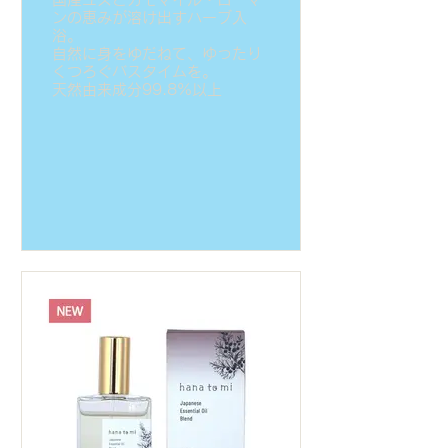
ンの恵みが溶け出すハーブ入
浴。
自然に身をゆだねて、ゆったり
くつろぐバスタイムを。
天然由来成分99.8%以上