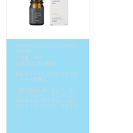
hanatomi エッセンシャルオイ
ルkikka
内容量：3ml
定価1600円（税抜）
秋をイメージしたシトラスフル
ーティーな香り。
【配合精油】ホーウッド、ユ
ズ、ラベンダー、マンダリン、
カモマイル・ローマン、シダー
ウッド・バージニア、メイチャ
ン