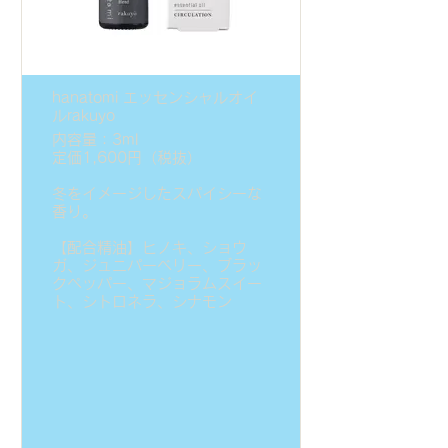
hanatomi エッセンシャルオイ
ルrakuyo
内容量：3ml
定価1,600円（税抜）
冬をイメージしたスパイシーな
香り。
【配合精油】ヒノキ、ショウ
ガ、ジュニパーベリー、ブラッ
クペッパー、マジョラムスイー
ト、シトロネラ、シナモン