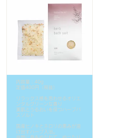
内容量：40g
定価400円（税抜）
リラックス感を思わせるオリエ
ンタルグリーンな香り
美肌とうるおいを保つハーブバ
スソルト
国産ヒノキとネロリの恵みが溶
け出すハーブ入浴。
自然に身をゆだねて、ゆったり