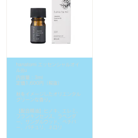
hanatomi エッセンシャルオイ
ルjiju
内容量：3ml
定価1,600円（税抜）
秋をイメージしたオリエンタル
グリーンな香り。
【配合精油】ヒノキ、エレミ、
フランキンセンス、ラベンダ
ー、サンダルウッド、ベチバ
ー、パチュリ、ネロリ