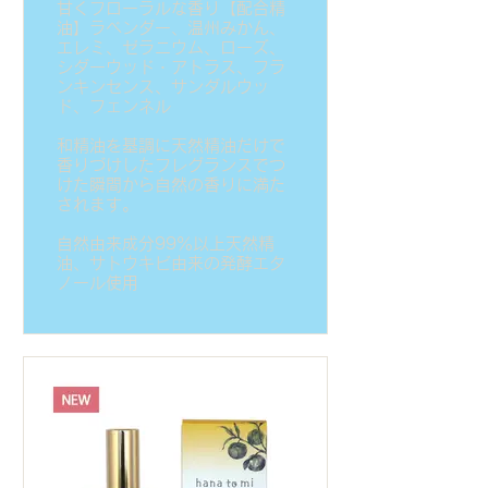
甘くフローラルな香り【配合精
油】ラベンダー、温州みかん、
エレミ、ゼラニウム、ローズ、
シダーウッド・アトラス、フラ
ンキンセンス、サンダルウッ
ド、フェンネル
和精油を基調に天然精油だけで
香りづけしたフレグランスでつ
けた瞬間から自然の香りに満た
されます。
自然由来成分99％以上天然精
油、サトウキビ由来の発酵エタ
ノール使用