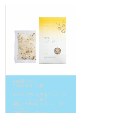
内容量：40g
定価400円（税抜）
心地よい夜に寄り添うシトラス
フルーティーな香り
美肌とうるおいを保つハーブバ
スソルト
国産ユズとカモマイル・ローマ