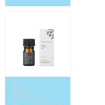
hanatomi エッセンシャルオイ
ルkurobou
内容量：3ml
定価1,600円（税抜）
冬をイメージしたクリーンな香