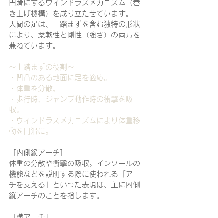
円滑にするウィンドラスメカニズム（巻
き上げ機構）を成り立たせています。
人間の足は、土踏まずを含む独特の形状
により、柔軟性と剛性（強さ）の両方を
兼ねています。
～土踏まずの役割～
・凹凸のある地面に足を適応。
・体重を分散。
・歩行時、ジャンプ動作時の衝撃を吸
収。
・ウィンドラスメカニズムにより体重移
動を円滑に。
［内側縦アーチ］
体重の分散や衝撃の吸収。インソールの
機能などを説明する際に使われる「アー
チを支える」といった表現は、主に内側
縦アーチのことを指します。
［横アーチ］