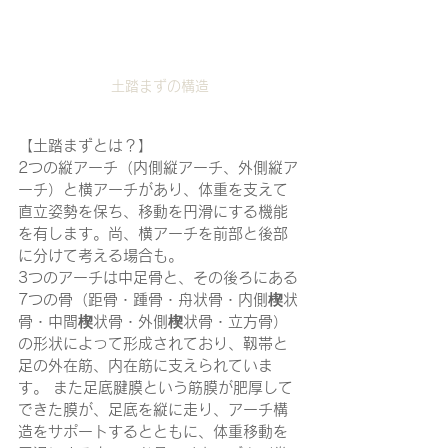
土踏まずの構造
【土踏まずとは？】
2つの縦アーチ（内側縦アーチ、外側縦ア
ーチ）と横アーチがあり、体重を支えて
直立姿勢を保ち、移動を円滑にする機能
を有します。尚、横アーチを前部と後部
に分けて考える場合も。
3つのアーチは中足骨と、その後ろにある
7つの骨（距骨・踵骨・舟状骨・内側楔状
骨・中間楔状骨・外側楔状骨・立方骨）
の形状によって形成されており、靱帯と
足の外在筋、内在筋に支えられていま
す。 また足底腱膜という筋膜が肥厚して
できた膜が、足底を縦に走り、アーチ構
造をサポートするとともに、体重移動を