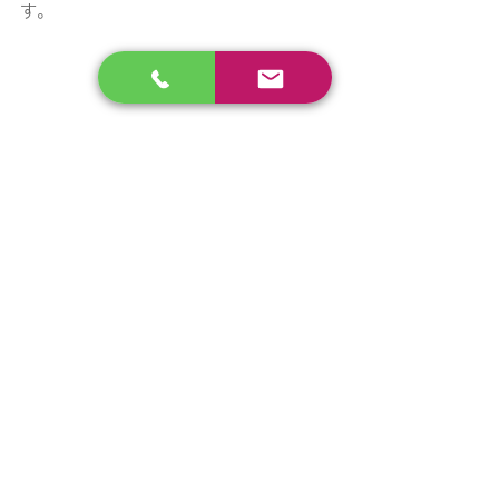
す。
サイズ：22.5～25.5㎝ 
定価4,400円（税抜） 
 ※サロン価格はお問い合わせください。
夏は足に意識を向ける季節。