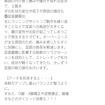
親指の付け根で痛みや腫れが現れる症状
で、土踏ま
ずの形状の変化や低下が原因の場合も
⑤
足底腱膜炎
主にランニングやジャンプ動作を繰り返
すことなどで足底への負担が大きくな
り、腱の変性や炎症が起こってしまうこ
とで発生するケガです。オーバーユース
が主な原因のため、痛みを感じたらすぐ
に安静にし、足底の負荷を軽減します。
足底腱膜に影響する筋群のリラクゼーシ
ョンを目的として、ストレッチングを行
い、症状が軽くなってきたら、少しずつ
足底の筋力強化を行います。
 【アーチを形成すると・・・】
体幹がアップし重心バランスが整うよう
に。
すると、O脚・X脚矯正や姿勢矯正、脚痩
せなどのダイエット効果も！！！