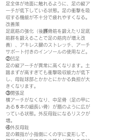
足全体が地面に触れるように、足の縦ア
ーチが低下している状態。足の衝撃を吸
収する機能が不十分で疲れやすくなる。
改善策
足底筋の強化（
後脛骨筋を鍛えたり足底
筋群を鍛えることで足の筋肉が増え改
善）
、アキレス腱のストレッチ、アーチ
サポート付きのインソールの使用など。
②凹足
足の縦アーチが異常に高くなります。土
踏まずが高すぎても衝撃吸収能力が低下
し、母趾球部とかかとにかかる負担が大
きくなります。
③開張足
横アーチがなくなり、中足骨（足の甲に
ある５本の細長い骨）が扇のように広が
っている状態。外反母趾になるリスクが
増。
④外反母趾
足の親指が小指側にくの字に変形して、