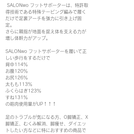
 SALONwo フットサポーターは、特許取
得技術である特殊テーピング編みで履く
だけで足裏アーチを強力に引き上げ固
定。
さらに親指が地面を捉え体を支える力が
増し体幹力がアップ。
SALONwo フットサポーターを履いて
正
しい歩行をするだけで
背中114％
お腹120％
お尻126％
太もも113％
ふくらはぎ123％
すね131％
の筋肉使用量がUP↑↑↑
足のトラブルが気になる方、O脚矯正、X
脚矯正、むくみ解消、脚痩せ、ダイエッ
トしたい方などに特におすすめの商品で