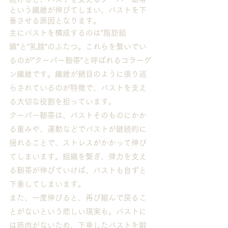
という繊維が伸びてしまい、バストを下
垂させる原因となります。
主にバストを構成するのは”脂肪組
織”と”乳腺”のふたつ。これらを繋いでい
るのが”クーパー靭帯”と呼ばれるコラーゲ
ン繊維です。繊維が網目のように張り巡
らされているのが特徴で、バストを支え
る大切な役割を担っています。
クーパー靭帯は、バストそのものにかか
る重みや、運動などでバストが継続的に
揺れることで、ストレスがかかって伸び
てしまいます。組織を繋ぎ、弾力を支え
る靭帯が伸びていけば、バストも自ずと
下垂してしまいます。
また、一度伸びると、再び縮んで戻るこ
とがないという悲しい現実も。バストに
は筋肉がないため、下垂したバストを鍛