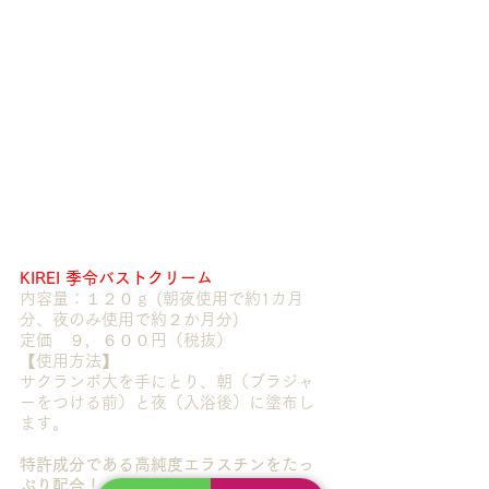
KIREI 季令バストクリーム
内容量：１２０ｇ (朝夜使用で約1カ月
分、夜のみ使用で約２か月分)
定価　９，６００円（税抜）
【使用方法】
サクランボ大を手にとり、朝（ブラジャ
ーをつける前）と夜（入浴後）に塗布し
ます。
特許成分である高純度エラスチンをたっ
ぷり配合！