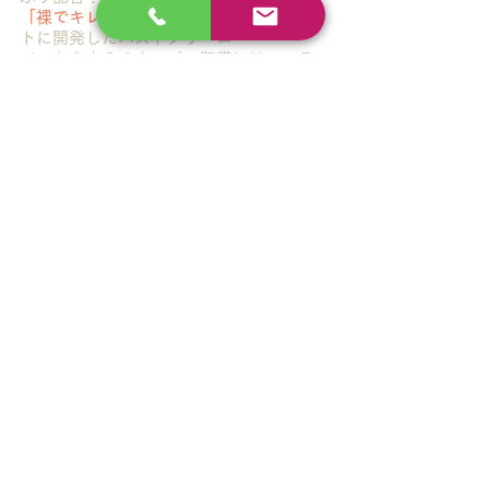
「裸でキレイなモテバスト」
をコンセプ
トに開発したバストクリーム
バストを支えるクーパー靭帯には、エラ
スチンが約８０％含まれます。
高純度エラスチンをはじめ、有効成分ボ
ルフィリン（ハリ・リフトアップ）、ポ
リリフト（ボリュームアップ）も配合し
た伸びのよいクリームです。
「塗るだけ」の簡単ケアで、ハリと弾力
あふれる豊かなバストへと導きます。
ボリュームアップだけではなく、バスト
のハリがなくなってきた方や下垂に悩ま
れる方にもおすすめです。
いつまでも愛されバストでいるために今
日から始めてみませんか。
商品問い合わせ・ご注文は