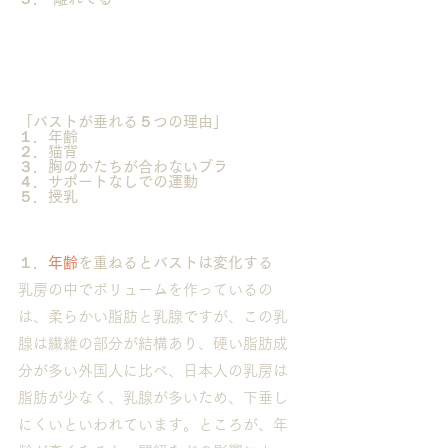
「バストが垂れる５つの理由」
１．年齢
２．猫背
３．胸のかたちが合わないブラ
４．サポートなしでの運動
５．授乳
１．
年齢
を重ねるとバストは変化する
乳房の中でボリュームを作っているの
は、柔らかい脂肪と乳腺ですが、この乳
腺は繊維の部分が結構あり、硬い脂肪成
分が多い外国人に比べ、日本人の乳房は
脂肪が少なく、乳腺が多いため、下垂し
にくいといわれています。ところが、年