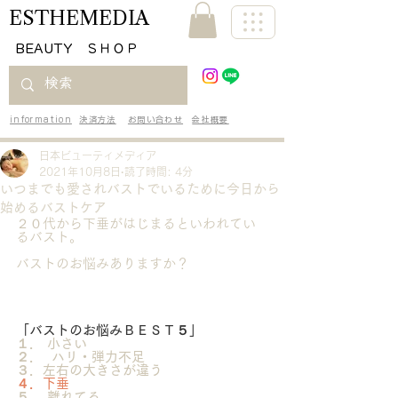
ESTHEMEDIA
​BEAUTY ＳＨＯＰ
information
決済方法
お問い合わせ
会社概要
日本ビューティメディア
2021年10月8日
読了時間: 4分
いつまでも愛されバストでいるために今日から
始めるバストケア
２０代から下垂がはじまるといわれてい
るバスト。
バストのお悩みありますか？
「バストのお悩みＢＥＳＴ５」
１． 小さい
２．  ハリ・弾力不足
３．左右の大きさが違う
４．下垂
５． 離れてる 