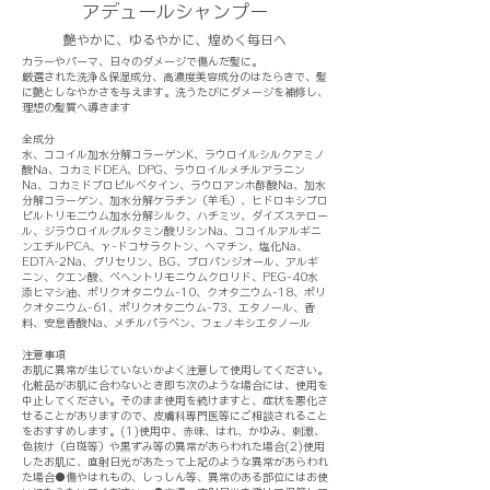
アデュールシャンプー
艶やかに、ゆるやかに、煌めく毎日へ
カラーやパーマ、日々のダメージで傷んだ髪に。
厳選された洗浄&保湿成分、高濃度美容成分のはたらきで、髪
に艶としなやかさを与えます。洗うたびにダメージを補修し、
理想の髪質へ導きます
全成分
水、ココイル加水分解コラーゲンK、ラウロイルシルクアミノ
酸Na、コカミドDEA、DPG、ラウロイルメチルアラニン
Na、コカミドプロピルベタイン、ラウロアンホ酢酸Na、加水
分解コラーゲン、加水分解ケラチン（羊毛）、ヒドロキシプロ
ピルトリモ二ウム加水分解シルク、ハチミツ、ダイズステロー
ル、ジラウロイルグルタミン酸リシンNa、ココイルアルギニ
ンエチルPCA、γ-ドコサラクトン、ヘマチン、塩化Na、
EDTA-2Na、グリセリン、BG、プロパンジオール、アルギ
ニン、クエン酸、べヘントリモニウムクロリド、PEG-40水
添ヒマシ油、ポリクオタニウム-10、クオタ二ウム-18、ポリ
クオタニウム-61、ポリクオタ二ウム-73、エタノール、香
料、安息香酸Na、メチルパラベン、フェノキシエタノール
注意事項
お肌に異常が生じていないかよく注意して使用してください。
化粧品がお肌に合わないとき即ち次のような場合には、使用を
中止してください。そのまま使用を続けますと、症状を悪化さ
せることがありますので、皮膚科専門医等にご相談されること
をおすすめします。(1)使用中、赤味、はれ、かゆみ、刺激、
色抜け（白斑等）や黒ずみ等の異常があらわれた場合(2)使用
したお肌に、直射日光があたって上記のような異常があらわれ
た場合●傷やはれもの、しっしん等、異常のある部位にはお使