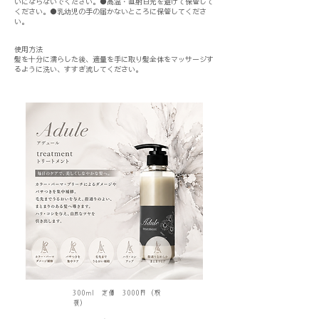
いにならないでください。●高温・直射日光を避けて保管して
ください。●乳幼児の手の届かないところに保管してくださ
い。
使用方法
髪を十分に濡らした後、適量を手に取り髪全体をマッサージす
るように洗い、すすぎ流してください。
店販用
300ml 定価 3000円（税
抜）