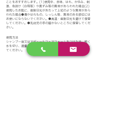
ことをおすすめします。(1)使用中、赤味、はれ、かゆみ、刺
激、色抜け（白斑等）や黒ずみ等の異常があらわれた場合(2)
使用したお肌に、直射日光があたって上記のような異常があら
われた場合●傷やはれもの、しっしん等、異常のある部位には
お使いにならないでください。●高温・直射日光を避けて保管
してください。●乳幼児の手の届かないところに保管してくだ
さい。
使用方法
シャンプー後又はアデュールフェアフォームをつけた後、軽く
水を切り、適量を手に取り髪全体になじませてからすすぎ流し
てください。