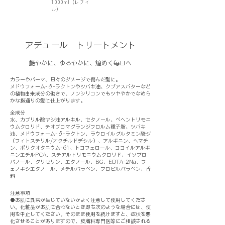
業務用
1000ml（レフィ
ル）
アデュール トリートメント
艶やかに、ゆるやかに、煌めく毎日へ
カラーやパーマ、日々のダメージで傷んだ髪に。
メドウフォーム-δ-ラクトンやツバキ油、クプアスバターなど
の植物由来成分の働きで、ノンシリコンでもツヤやかでなめら
かな指通りの髪に仕上がります。
全成分
水、カプリル酸ヤシ油アルキル、セタノール、ベヘントリモニ
ウムクロリド、テオブロマグランジフロルム種子脂、ツバキ
油、メドウフォーム-δ-ラクトン、ラウロイルグルタミン酸ジ
（フィトステリル/オクチルドデシル）、アルギニン、ヘマチ
ン、ポリクオタニウム-61、トコフェロール、ココイルアルギ
ニンエチルPCA、ステアルトリモニウムクロリド、イソプロ
パノール、グリセリン、エタノール、BG、EDTA-2Na、フ
ェノキシエタノール、メチルパラベン、プロピルパラベン、香
料
注意事項
●お肌に異常が生じていないかよく注意して使用してくださ
い。化粧品がお肌に合わないとき即ち次のような場合には、使
用を中止してください。そのまま使用を続けますと、症状を悪
化させることがありますので、皮膚科専門医等にご相談される