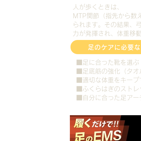
人が歩くときは、
MTP関節（指先から数
られます。その結果、
力が発揮され、体重移
足のケアに必要な
■足に合った靴を選ぶ
■足底筋の強化（タオ
■適切な体重をキープ
■ふくらはぎのストレ
​■自分に合った足ア