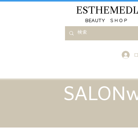
ESTHEMEDI
​BEAUTY ＳＨＯＰ
SALO