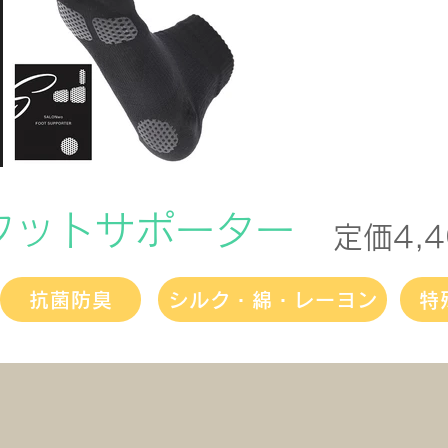
oフットサポーター
定価4,
抗菌防臭
シルク・綿・レーヨン
特