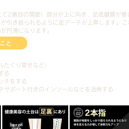
えて2番目の関節）部分が上に向き、足底腱膜が巻
弓が引き絞られるように足アーチが上昇します。こ
動が円滑になります。
こと
ルたぐり寄せなど）
する
ッチをする
ーチサポート付きのインソールなどを活用する