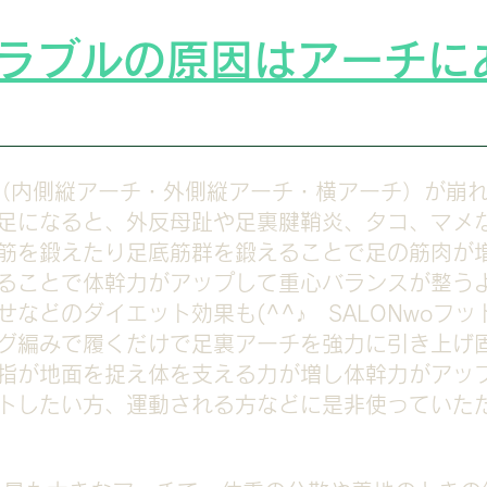
ラブルの原因はアーチに
（内側縦アーチ・外側縦アーチ・横アーチ）が崩
足になると、外反母趾や足裏腱鞘炎、タコ、マメ
筋を鍛えたり足底筋群を鍛えることで足の筋肉が
ることで体幹力がアップして重心バランスが整うよ
などのダイエット効果も(^^♪ SALONwoフ
グ編みで履くだけで足裏アーチを強力に引き上げ
指が地面を捉え体を支える力が増し体幹力がアッ
トしたい方、運動される方などに是非使っていた