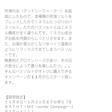
死海の水（デッドシーウォーター）を結
晶にしたもので、２種類の死海ソルトを
ブレンドしたのでミネラルたっぷりのバ
スソルト。ただのバスソルトとはミネラ
ル構成が全く違うんです。ミネラル成分
がお肌を内側からしっとりさせます。ま
た、お湯が柔らかくなりゆっくり温泉の
ようにリラックスできてしまうバスソル
トです。
無香料とアロマシリーズがあり、その日
の気分によって香りを楽しんだり。。。
そんなバスソルトがオトクに購入できる
キャンペーンが１１月からスタート致し
ます。
【期間限定】
１１月８日～１月３１日までお得な『冬
ＢＡＴＨＴＩＭＥ～winter Campaign～』
がスタート！！！