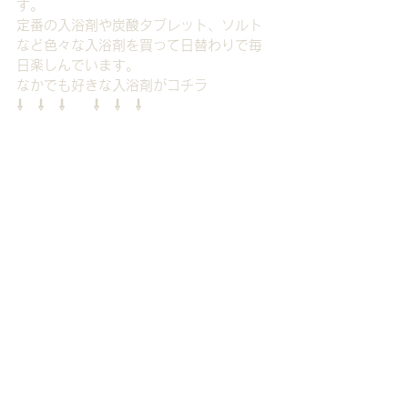
す。
定番の入浴剤や炭酸タブレット、ソルト
など色々な入浴剤を買って日替わりで毎
日楽しんでいます。
なかでも好きな入浴剤がコチラ
⇩　⇩　⇩　　⇩　⇩　⇩