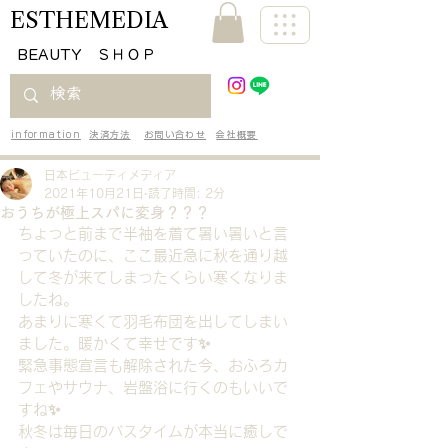
ESTHEMEDIA
​BEAUTY ＳＨＯＰ
information
決済方法
お問い合わせ
会社概要
日本ビューティメディア
2021年10月21日
読了時間: 2分
おうちが極上スパに変身？？？
ちょっと前まで半袖を着て暑い暑いと言
っていたのに、ここ最近急に秋を通り越
して冬が来てしまったくらい寒くなりま
したね。
あまりに寒くて羽毛布団を出してしまい
ました。暖かくて幸せです✨
緊急事態宣言も解除された今、おふろカ
フェやサウナ、岩盤浴に行くのもいいで
すね✨
秋冬は毎日のバスタイムが本当に癒しで