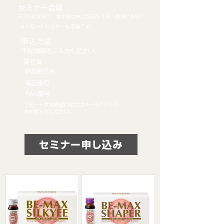
​セミナー会場
〒1040061 東京都中央区銀座5-15-1南海ビル9Ｆ
※リモートセミナーも可能です。
申込方法
下記情報をご入力ください。
御社名
参加者氏名
​電話番号
FAX番号
リモート参加希望の場合はメールアドレス
をお知らせください。
セミナー申し込み