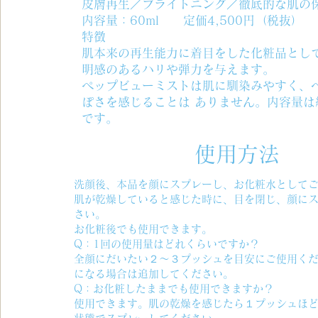
皮膚再生／ブライトニング／徹底的な肌の
内容量：60ml
​
定価4,500円（税抜）
特徴
肌本来の再生能力に着目をした化粧品とし
明感のあるハリや弾力を与えます。
ぺップビューミストは肌に馴染みやすく、
ぽさを感じることは ありません。内容量は
です。
使用方法
洗顔後、本品を顔にスプレーし、お化粧水として
肌が乾燥していると感じた時に、目を閉じ、顔に
さい。
お化粧後でも使用できます。
Q：1回の使用量はどれくらいですか？
全顔にだいたい２〜３プッシュを目安にご使用く
になる場合は追加してください。
Q：お化粧したままでも使用できますか？
使用できます。肌の乾燥を感じたら１プッシュほ