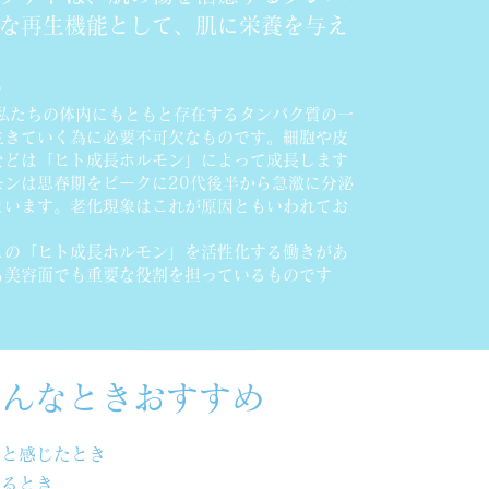
な再生機能として、肌に栄養を与え
？
 私たちの体内にもともと存在するタンパク質の一
生きていく為に必要不可欠なものです。細胞や皮
などは「ヒト成長ホルモン」によって成長します
モンは思春期をピークに20代後半から急激に分泌
まいます。老化現象はこれが原因ともいわれてお
この「ヒト成長ホルモン」を活性化する働きがあ
も美容面でも重要な役割を担っているものです
こんなときおすすめ
いと感じたとき
いるとき