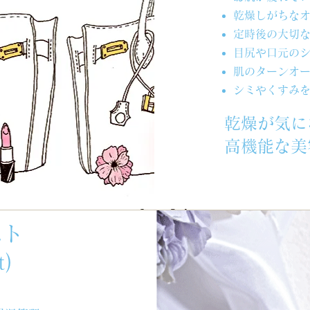
乾燥しがちな
定時後の大切
目尻や口元の
肌のターンオ
シミやくすみ
乾燥が気に
高機能な美
スト
t)