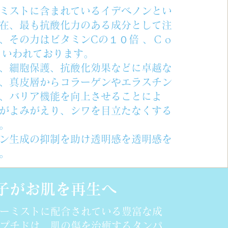
ミストに含まれているイデベノンとい
在、最も抗酸化力のある成分として注
、その力はビタミンCの１０倍 、Ｃｏ
といわれております。
、細胞保護、抗酸化効果などに卓越な
、真皮層からコラーゲンやエラスチン
、バリア機能を向上させることによ
がよみがえり、シワを目立たなくする
。
ン生成の抑制を助け透明感を透明感を
。
子がお肌を再生へ
ーミストに配合されている豊富な成
プチドは、肌の傷を治癒するタンパ