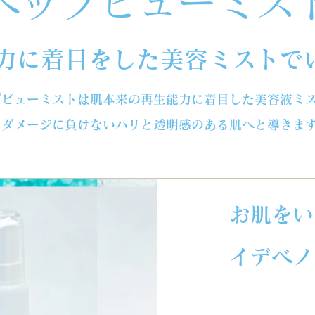
ペップビューミス
ストーリー
力に着目をした美容ミストで
プビューミストは肌本来の再生能力に着目した美容液ミ
ダメージに負けないハリと透明感のある肌へと導きま
お
肌をい
イデベノ