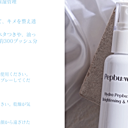
保湿管理
て、キメを整え透
ベタつきや、油っ
約300プッシュ分
ご使用ください。
スプレーしてくだ
ださい。乾燥が気
ど顔から遠ざけた