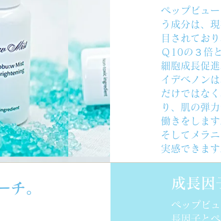
ペップビュー
う成分は、現
目されており
Ｑ10の３倍
細胞成長促進
イデベノンは
だけではなく
り、肌の弾力
働きをします
そしてメラニ
実感できます
成長因
ーチ。
ペップビュ
長因子とペ