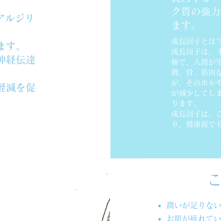
ク質の強力
アルジリ
ます。
成長因子とは
ます。
成長因子は、
神経伝達
種で、人間が
膚、骨、筋肉
が、そのホル
軽減を促
が減少してし
ります。
成長因子は、
り、健康面で
潤いが足りな
お肌が疲れて