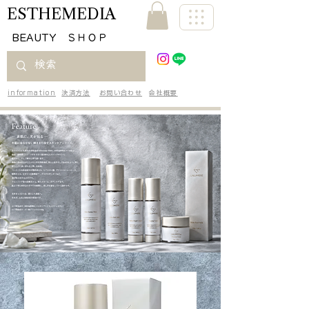
ESTHEMEDIA
​BEAUTY ＳＨＯＰ
information
決済方法
お問い合わせ
会社概要