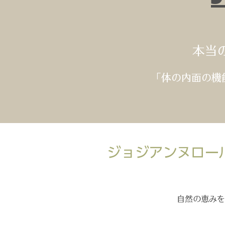
本当
「体の内面の機
ジョジアンヌロー
​自然の恵み