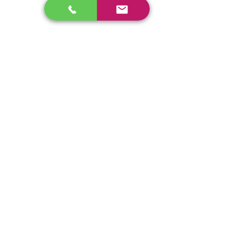
FACE MOVEMENT
3極スティック導子による立体感のあるサイク
ロン動態波が、表層・中層・深層へと段階的に
届いて表情筋を動かします。
8 POINT MICRO
CURRENT CELL MASK
MCRマスクのマイクロカレントにより肌環境を
整え、ハリとツヤのある健やかな肌を保ちま
す。
6 POINT CYCLONE
BODY TREATMENT
6極電極パッドによる回転式ポイント通電刺激
で、腹部・背中・ヒップ・太ももなどの筋肉を
広く・深く捉えて動かします。