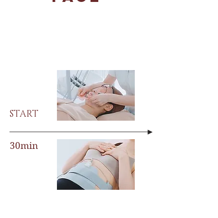
3 POINT CYCLONE FACE
MOVEMENT
8 POINT MICRO CURRENT
CELL MASK
START
30min