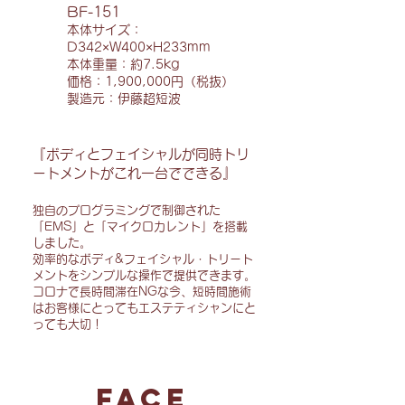
BF-151
本体サイズ：
D342×W400×H233mm
本体重量：約7.5kg
​価格：1,900,000円（税抜）
​製造元：伊藤超短波
『ボディとフェイシャルが同時トリ
ートメントがこれ一台でできる』
独自のプログラミングで制御された
「EMS」と「マイクロカレント」を搭載
しました。
効率的なボディ&フェイシャル・トリート
メントをシンプルな操作で提供できます。
コロナで長時間滞在NGな今、短時間施術
はお客様にとってもエステティシャンにと
っても大切！
FACE