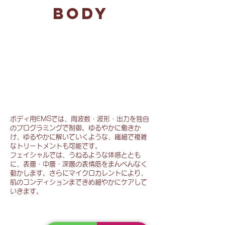
BODY
6 POINT CYCLONE BODY
TREATMENT
EMSとマイクロカレントに
よる施術を実現
ボディ用EMSでは、周波数・波形・出力を独自
のプログラミングで制御。ゆるやかに働きか
け、ゆるやかに解いていくような、繊細で複雑
なトリートメントも可能です。
フェイシャルでは、うねるような体感ととも
に、表層・中層・深層の表情筋をまんべんなく
動かします。さらにマイクロカレントにより、
肌のコンディションまできめ細やかにケアして
いきます。
3 POINT CYCLONE