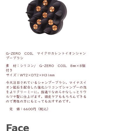
G-ZERO COIL マイクロカレントイオンシャン
プーブラシ
素 材：シリコン/ G-ZERO COIL 8㎜×8個
付き
サイズ：W72×D72×H31mm
今大注目されているシャンプーブラシ。マイナスイ
オン鉱石を配合した強化シリコンでシャンプーの泡
をよりクリーミーに。指通りなめらかなしっとりウ
ルツヤ髪に仕上げます。頭皮ケアももちろんできる
ので男性の方にもとってもおすすめです。
定 価：6600円（税込）
Face