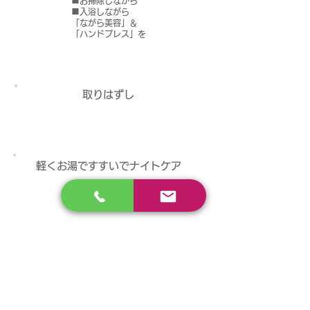
■お掃除しながら
■入浴しながら
「ながら美容」＆
「ハンドプレス」を
取りはずし
軽くお湯ですすいでナイトケア
乾燥、ハリ、ツヤ、潤い、キメ、
肌荒れを防止し、お肌を整える
石鹸をつくるように、丁寧に、安全に、安心に。
顔全体と密着する美顔器マスクが肌トラブルの原因に
ならないよう、
■コイルとマスク間に接着剤を一切使用しないお肌に