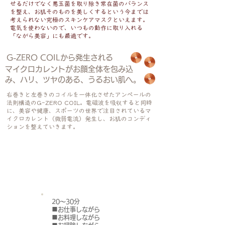
せるだけでなく悪玉菌を取り除き常在菌のバランス
を整え、お肌そのものを美しくするという今までは
考えられない究極のスキンケアマスクといえます。
電気を使わないので、いつもの動作に取り入れる
「ながら美容」にも最適です。
G-ZERO COILから発生される
マイクロカレントがお顔全体を包み込
み、ハリ、ツヤのある、うるおい肌へ。
右巻きと左巻きのコイルを一体化させたアンペールの
法則構造のG-ZERO COIL。電磁波を吸収すると同時
に、美容や健康、スポーツの世界で注目されているマ
イクロカレント（微弱電流）発生し、お肌のコンディ
ションを整えていきます。
FACE MASK 装着
マイクロカレント発生
電磁波吸収
20～30分
■お仕事しながら
■お料理しながら