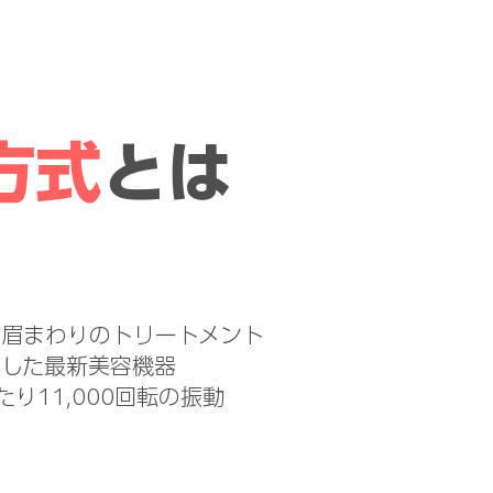
方式
とは
や眉まわりのトリートメント
化した最新美容機器
あたり11,000回転の振動