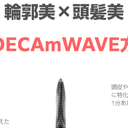
​輪郭美×頭髪美
DECAｍWAVE
頭皮
に特
​1分
えた