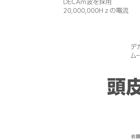
DECAｍ波を採用
​20,000,000Hｚの電流
​
ム
​