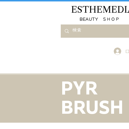
ESTHEMEDI
​BEAUTY ＳＨＯＰ
PYR
BRUS