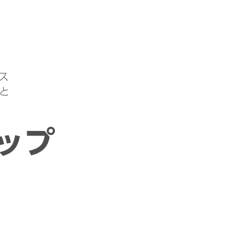
ス
と
ップ