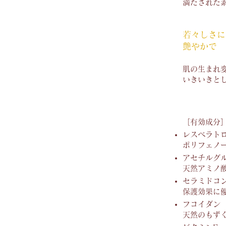
満たされた
若々しさ
艶やかで 
肌の生まれ
いきいきと
​［有効成分
レスべラト
ポリフェノ
アセチルグ
天然アミノ
セラミドコ
保護効果に
フコイダン
天然のもず