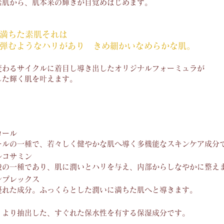
素肌から、肌本来の輝きが目覚めはじめます。
に満ちた素肌それは
弾むようなハリがあり きめ細かいなめらかな肌。
変わるサイクルに着目し導き出したオリジナルフォーミュラが
した輝く肌を叶えます。
］
ロール
ールの一種で、若々しく健やかな肌へ導く多機能なスキンケア成分
ルコサミン
酸の一種であり、肌に潤いとハリを与え、内部からしなやかに整え
ンプレックス
優れた成分。ふっくらとした潤いに満ちた肌へと導きます。
くより抽出した、すぐれた保水性を有する保湿成分です。