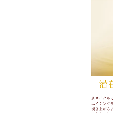
潜
肌サイクル
エイジング
湧き上がる