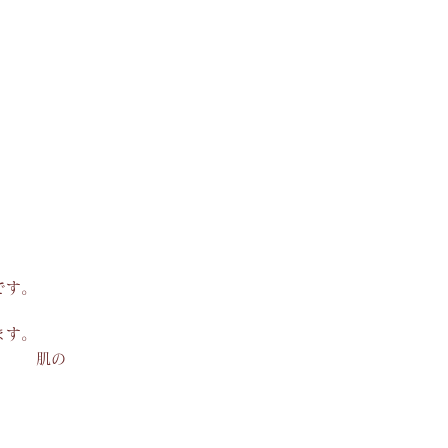
です
。
ます。
肌の