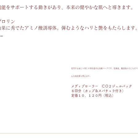
機能をサポートする動きがあり、本来の健やかな肌へと導きます。
プロリン
効果に秀でたアミノ酸誘導体。弾むようなハリと艶をもたらします
使用する前に１剤と２剤を混ぜる炭酸パックです。乾燥肌、敏感肌の方にもオス
んな肌状態も整えます。
メディプローラー ＣＯ２ジェルパック
６回分（カップ＆スパチュラ付き）
定価１０，１２０円（税込）​