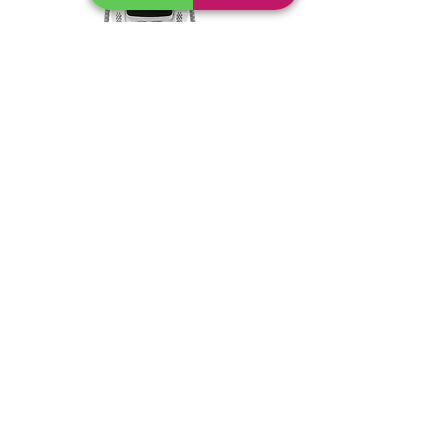
​ＰＹＲ KALON HP
本 体：幅400ｍｍ×奥行590ｍｍ×高さ450ｍｍ
本体重量：約33kg
定格電圧：100V-110V/
50-60Hz
素 材：ABS
付属品：アプリケーター×2、ヒップアプリケータ
ー、アプリケーターホルダー×2、マジックハンド
大・小各2、注水用ホース、専用コック×3，電源コ
ード
​ｍ
ade in chaina
進化していく痩身機器
限りなく最小化、限りなくパワフルに
パイラカロンによる施術では自ら動かすことのでき