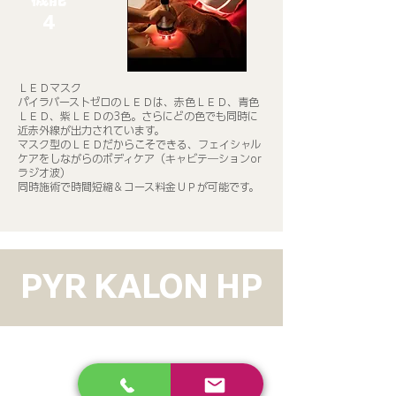
​4
ＬＥＤマスク
パイラバーストゼロのＬＥＤは、赤色ＬＥＤ、青色
ＬＥＤ、紫ＬＥＤの3色。さらにどの色でも同時に
近赤外線が出力されています。​
マスク型のＬＥＤだからこそできる、フェイシャル
ケアをしながらのボディケア（キャビテ―ションor
ラジオ波）
同時施術で時間短縮＆コース料金ＵＰが可能です。
PYR KALON HP