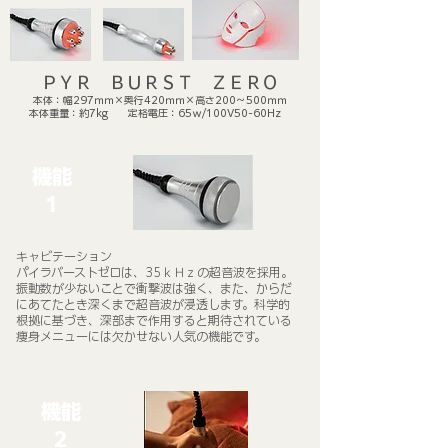
​ＰＹＲ ＢＵＲＳＴ ＺＥＲＯ
本体：幅297ｍｍ×奥行420ｍｍ×高さ200～500ｍｍ
本体重量：約7kg 定格電圧：65ｗ/100V50-60Hz
機能
​1
キャビテーション
パイラバーストゼロは、35ｋＨｚの超音波を採用。
振動数が少ないことで衝撃波は強く、また、からだ
にあてたとき深くまで超音波が浸透します。科学的
根拠に基づき、深部まで作用すると期待されている
痩身メニューには欠かせない人気の機能です。
機能
​2