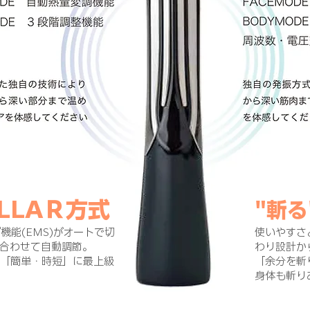
ILLAＲ方式
"斬
機能(EMS)がオートで切
使いやすさ
合わせて自動調節。
わり設計か
で「簡単・時短」に最上級
「余分を斬
身体も斬り