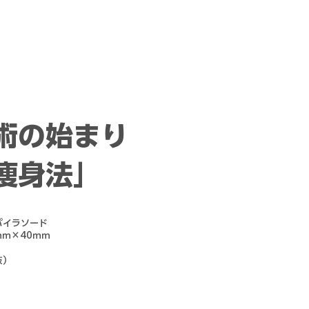
ｍｍ
技術の始まり
痩身法」
パイラソード
ｍｍ×40ｍｍ
抜）