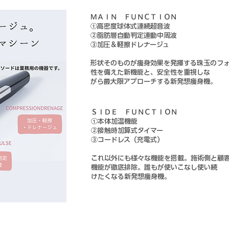
ＭＡＩＮ ＦＵＮＣＴＩＯＮ
①高密度球体式連続超音波
②脂肪層自動判定連動中周波
③加圧＆軽擦ドレナージュ
形状そのものが痩身効果を発揮する珠玉の
フ
性を備えた新機能と、安全性を重視しな
​がら最大限アプローチする新発想痩身機。
ＳＩＤＥ ＦＵＮＣＴＩＯＮ
①本体加温機能
②接触時加算式タイマー
③コードレス（充電式）
これ以外にも様々な機能を搭載。施術側と
顧
機能が徹底排除。誰もが使いこなし使い続
けたくなる新発想痩身機。