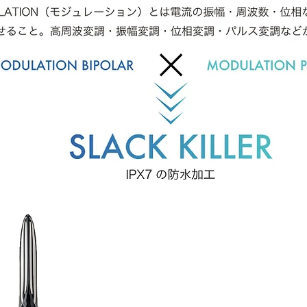
【 家庭用美顔器 】
ＰＹＲ ＫＮＩＧＨＴ/ パイラナイト