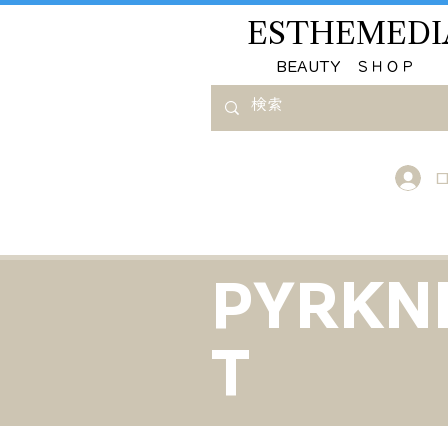
ESTHEMEDI
​BEAUTY ＳＨＯＰ
PYRKN
T