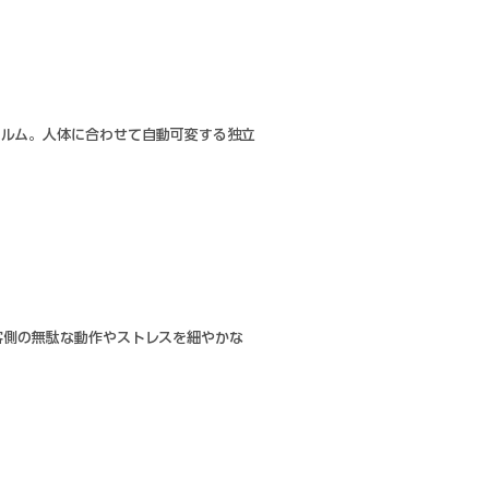
ォルム。人体に合わせて自動可変する独
立
客側の無駄な動作やストレスを細やかな