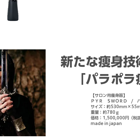
本体サイズ：約240ｍｍ×42ｍｍ×47
本体重量：約155ｇ
価格：68,000円（税抜）
made in japan
​​新たな痩身
「パラポラ
【サロン用痩身器】
ＰＹＲ ＳＷＯＲＤ / 
サイズ：約530ｍｍ×55
重量：約780ｇ
​価格：1,500,000円（税
made in japan