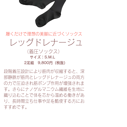
サージする
ことでお
2足組
履くだけで理想の美脚に近づくソックス
顔・ボディ
14,960円
レッグドレナージュ
に滞ってい
（着圧ソックス）
（税込）
サイズ：S.M.L
2足組 9,800円（税抜）
る血流をス
段階着圧設計により筋肉が収縮すると、深
部静脈が筋肉とレッグドレナージュの両方
ムーズに流
の力で圧迫され筋ポンプ作用が増強されま
す。さらにナノゲルマニウム繊維を生地に
織り込むことで体を芯から温める働きがあ
し、老廃物
り、長時間立ち仕事や足を酷使する方にお
すすめです。
を排出し健