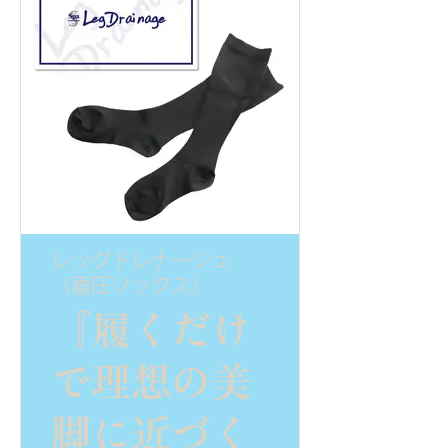
レッグドレナージュ
（着圧ソックス）
『履くだけ
で理想の美
脚に近づく