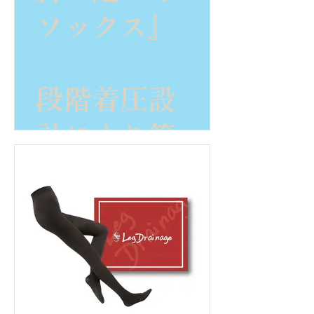
ソックス』
段階着圧設
計により筋
肉が収縮す
ると、深部
静脈が筋肉
とレッグド