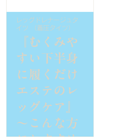
レナージュ
の両方の力
レッグドレナージュタ
イツ （着圧タイツ）
で圧迫され
『むくみや
筋ポンプ作
すい下半身
用が増強さ
に履くだけ
れます。さ
エステのレ
らにナノゲ
ッグケア』
ルマニウム
～こんな方
繊維を生地
におすすめ