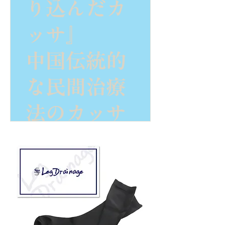
り込んだカ
で座る癖が
です。
ッサ』
ある
中国伝統的
■立ち仕事
2足組
な民間治療
でむくみや
定価10,780
法のカッサ
すい
円（税込）
を、お家で
■ヒップの
簡単にでき
下垂
るプレート
■産後のケ
です。マッ
アに