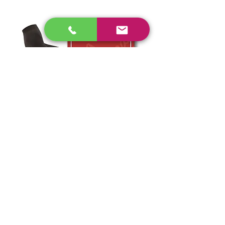
康なお顔や
ボディに整
えてくれま
す。マイナ
スイオン
を、プレー
むくみやすい下半身に履くだけエステ
レッグドレナージュ
トに含有さ
タイツ
せているの
（着圧タイツ）
サイズ：M.L
でマッサー
2足組 13,600円（税抜）
段階着圧設計により筋肉が収縮すると、深