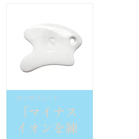
に織り込む
～
ことでから
■ほっこり
だを芯から
おなか
温める働き
■下半身太
があり、長
り
時間の立ち
■運動する
カッサプレート
仕事や足を
『マイナス
時間がない
酷使する方
イオンを練
■足を組ん
におすすめ