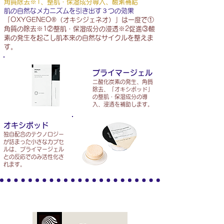
角質除去※1、整肌・保湿成分導入、酸素補給
肌の自然なメカニズムを引き出す３つの効果
「OXYGENEO®（オキシジェネオ）」は一度で①
角質の除去※1②整肌・保湿成分の浸透※2促進③酸
素の発生を起こし肌本来の自然なサイクルを整えま
す。
プライマージェル
二酸化炭素の発生、角質
除去、「オキシポッド」
の整肌・保湿成分の導
入、浸透を補助します。
オキシポッド
独自配合のテクノロジー
が詰まった小さなカプセ
ルは、プライマージェル
との反応でのみ活性化さ
れます。
ウルトラサウンドアプリケーター